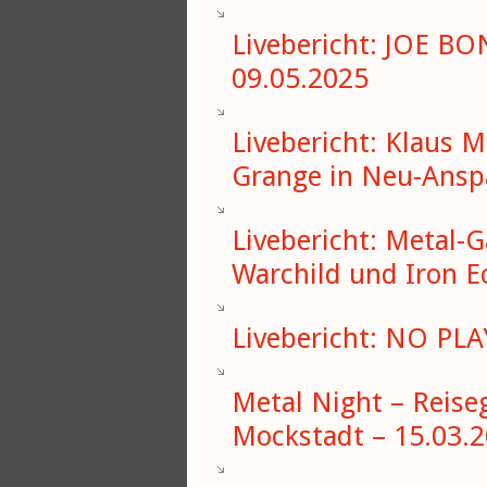
Livebericht: JOE B
09.05.2025
Livebericht: Klaus M
Grange in Neu-Ansp
Livebericht: Metal-
Warchild und Iron E
Livebericht: NO PL
Metal Night – Reise
Mockstadt – 15.03.