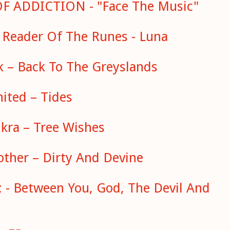
F ADDICTION - "Face The Music"
- Reader Of The Runes - Luna
k – Back To The Greyslands
ited – Tides
ukra – Tree Wishes
ther – Dirty And Devine
 - Between You, God, The Devil And