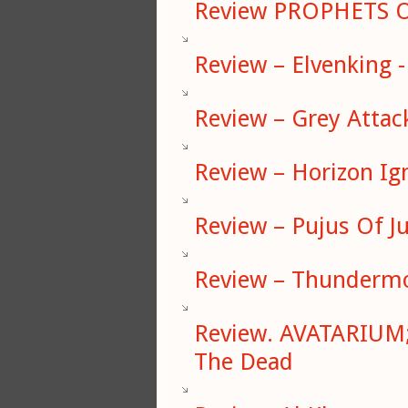
Review PROPHETS O
Review – Elvenking 
Review – Grey Attac
Review – Horizon Ign
Review – Pujus Of J
Review – Thundermo
Review. AVATARIUM;
The Dead