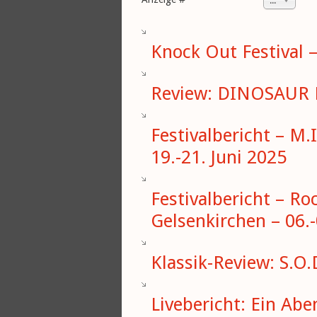
20
Knock Out Festival 
Review: DINOSAUR PI
Festivalbericht – M.I
19.-21. Juni 2025
Festivalbericht – Ro
Gelsenkirchen – 06.-
Klassik-Review: S.O.
Livebericht: Ein Ab