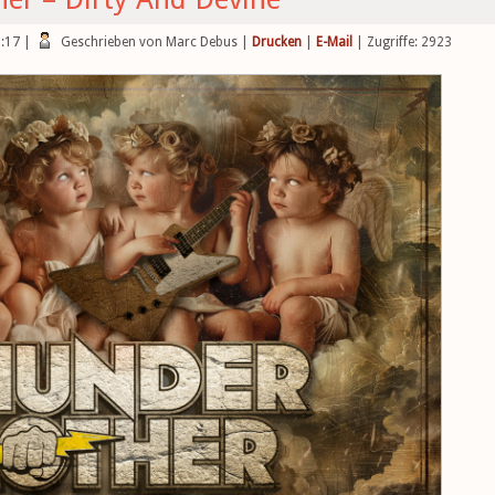
3:17
|
Geschrieben von Marc Debus
|
Drucken
|
E-Mail
| Zugriffe: 2923