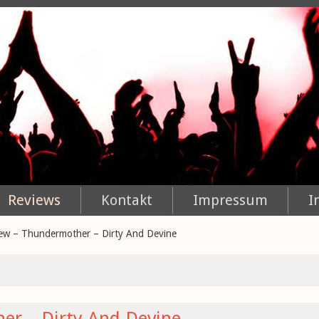
Reviews
Kontakt
Impressum
I
ew – Thundermother – Dirty And Devine
er – Dirty And Devine