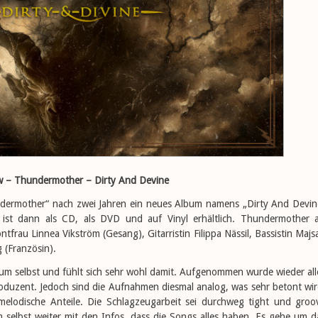
w – Thundermother – Dirty And Devine
dermother“ nach zwei Jahren ein neues Album namens „Dirty And Devin
 ist dann als CD, als DVD und auf Vinyl erhältlich. Thundermother a
frau Linnea Vikström (Gesang), Gitarristin Filippa Nässil, Bassistin Majs
 (Französin).
bum selbst und fühlt sich sehr wohl damit. Aufgenommen wurde wieder all
duzent. Jedoch sind die Aufnahmen diesmal analog, was sehr betont wir
elodische Anteile. Die Schlagzeugarbeit sei durchweg tight und groo
m selbst weiter mit den Infos, dass die Songs alles haben. Es gehe um d