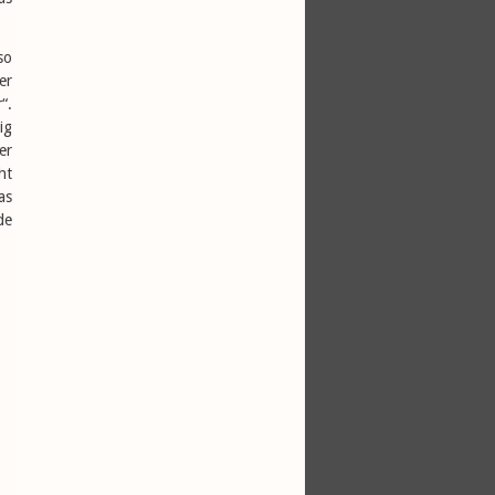
so
er
“.
ig
er
ht
as
de