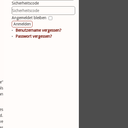
Sicherheitscode
Angemeldet bleiben
Anmelden
Benutzername vergessen?
Passwort vergessen?
e“
ls
an
es
d.
ve
as