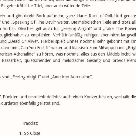
s gebe fröhliche Titel, aber auch wütende Teile.
 rein und gibt direkt Bock auf mehr, ganz klarer Rock´n´Roll. Und genau
und „Speaking Of The Devil“ weiter. Die melodischen Teile sind trotz all
h hörbar. Gleiches gilt auch für „Feeling Alright“ und „Take The Power
zeugliebhaber zu empfehlen. Verhältnismäßig ruhiger, aber nicht langweil
und „Dead Or Alive“. Hierbei spielt Linnea nochmal sehr gekonnt mit ihr
dann mit „Can You Feel It“ weiter und klassisch zum Mitwippen mit „Brig
American Adrenaline“ zu hören, was nochmal alles aus den Mädels lockt, w
d Bassarbeit, quietschender und melodischer Gesang und provozieren
s sind „Feeling Alright“ und „American Adrenaline“.
 Punkten und empfiehlt definitiv auch einen Konzertbesuch, weshalb die
Tourdaten ebenfalls gelistet sind.
Tracklist:
1. So Close