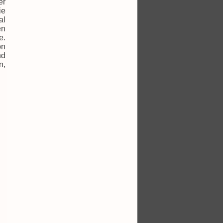
er
ie
al
en
e.
on
nd
n,