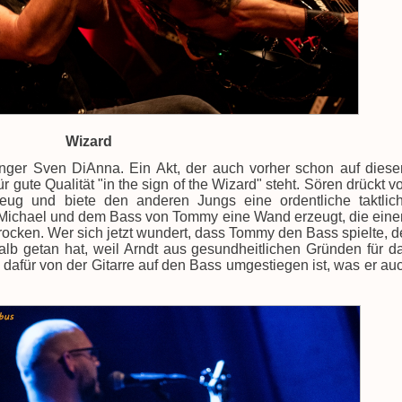
Wizard
nger Sven DiAnna. Ein Akt, der auch vorher schon auf dies
r gute Qualität "in the sign of the Wizard" steht. Sören drückt v
zeug und biete den anderen Jungs eine ordentliche taktlic
on Michael und dem Bass von Tommy eine Wand erzeugt, die ein
rocken. Wer sich jetzt wundert, dass Tommy den Bass spielte, d
alb getan hat, weil Arndt aus gesundheitlichen Gründen für d
dafür von der Gitarre auf den Bass umgestiegen ist, was er au