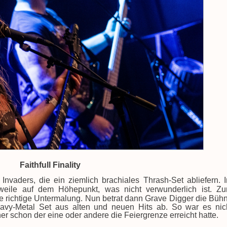
Faithfull Finality
Invaders, die ein ziemlich brachiales Thrash-Set abliefern. 
rweile auf dem Höhepunkt, was nicht verwunderlich ist. Z
ie richtige Untermalung. Nun
betrat dann Grave Digger die Büh
eavy-Metal Set aus alten und neuen Hits ab. S
o war es nic
r schon der eine oder andere die Feiergrenze erreicht hatte.