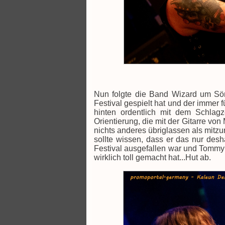
Nun folgte die Band Wizard um Sö
Festival gespielt hat und der immer fü
hinten ordentlich mit dem Schlag
Orientierung, die mit der Gitarre v
nichts anderes übriglassen als mitzu
sollte wissen, dass er das nur desh
Festival ausgefallen war und Tommy 
wirklich toll gemacht hat...Hut ab.