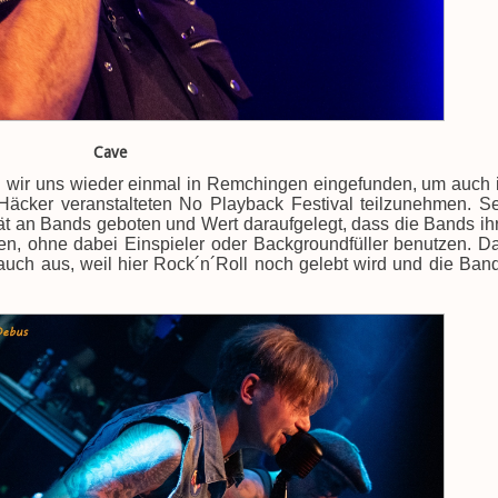
Cave
wir uns wieder einmal in Remchingen eingefunden, um auch 
äcker veranstalteten No Playback Festival teilzunehmen. Se
ät an Bands geboten und Wert daraufgelegt, dass die Bands ih
ren, ohne dabei Einspieler oder Backgroundfüller benutzen. D
auch aus, weil hier Rock´n´Roll noch gelebt wird und die Ban