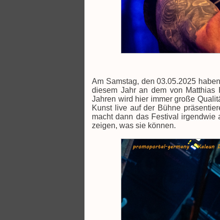
Am Samstag, den 03.05.2025 haben 
diesem Jahr an dem von Matthias H
Jahren wird hier immer große Qualit
Kunst live auf der Bühne präsentie
macht dann das Festival irgendwie 
zeigen, was sie können.