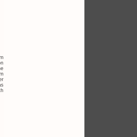
em
on
he
em
er
as
ch