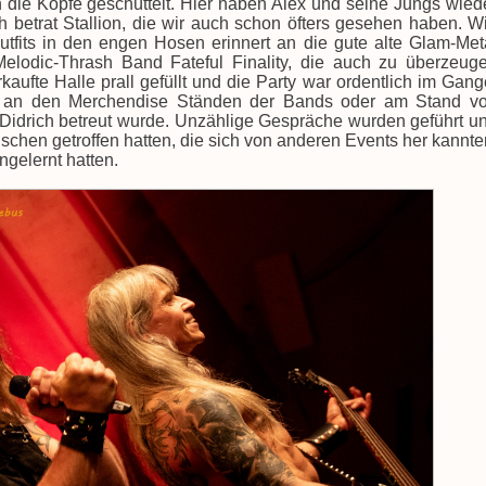
 die Köpfe geschüttelt. Hier haben Alex und seine Jungs wied
h betrat Stallion, die wir auch schon öfters gesehen haben. W
tfits in den engen Hosen erinnert an die gute alte Glam-Met
Melodic-Thrash Band Fateful Finality, die auch zu überzeug
rkaufte Halle prall gefüllt und die Party war ordentlich im Gang
s an den Merchendise Ständen der Bands oder am Stand v
 Didrich betreut wurde. Unzählige Gespräche wurden geführt u
schen getroffen hatten, die sich von anderen Events her kannte
ngelernt hatten.