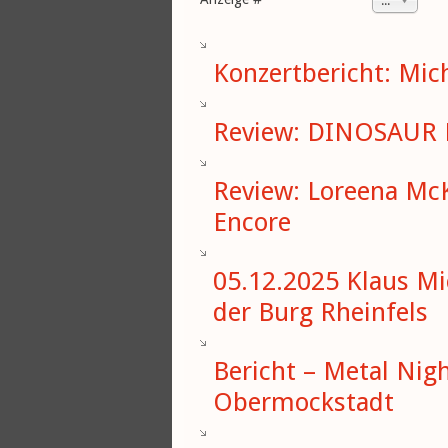
20
Konzertbericht: Mic
Review: DINOSAUR PI
Review: Loreena McK
Encore
05.12.2025 Klaus Mic
der Burg Rheinfels
Bericht – Metal Nig
Obermockstadt