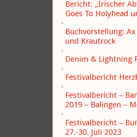
Bericht: „Irischer 
Goes To Holyhead un
Buchvorstellung: Ax 
und Krautrock
Denim & Lightning F
Festivalbericht Herz
Festivalbericht – Ba
2019 – Balingen – 
Festivalbericht – Bu
27.-30. Juli 2023