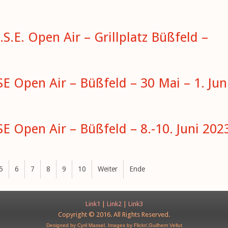
.S.E. Open Air – Grillplatz Büßfeld –
SE Open Air – Büßfeld – 30 Mai – 1. Jun
SE Open Air – Büßfeld – 8.-10. Juni 202
5
6
7
8
9
10
Weiter
Ende
Link1
|
Link2
|
Link3
Copyright © 2016. All Rights Reserved.
Designed by Cyril Massel.
Images by Flickr/,Guilhem Vellut