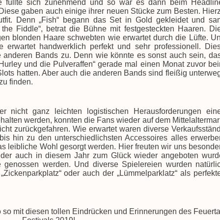
e füllte sich zunehmend und so war es dann beim Headlin
. Diese gaben auch einige ihrer neuen Stücke zum Besten. Hier
tfit. Denn „Fish“ begann das Set in Gold gekleidet und sa
the Fiddle“, betrat die Bühne mit festgesteckten Haaren. Di
gen blonden Haare schwebten wie erwartet durch die Lüfte. U
e erwartet handwerklich perfekt und sehr professionell. Die
die anderen Bands zu. Denn wie könnte es sonst auch sein, da
Hurley und die Pulveraffen“ gerade mal einen Monat zuvor be
lots hatten. Aber auch die anderen Bands sind fleißig unterwe
u finden.
r nicht ganz leichten logistischen Herausforderungen ein
halten werden, konnten die Fans wieder auf dem Mittelaltermar
icht zurückgefahren. Wie erwartet waren diverse Verkaufsstän
bis hin zu den unterschiedlichsten Accessoires alles erwerbe
as leibliche Wohl gesorgt werden. Hier freuten wir uns besonde
der auch in diesem Jahr zum Glück wieder angeboten wurd
e genossen werden. Und diverse Spielereien wurden natürli
„Zickenparkplatz“ oder auch der „Lümmelparklatz“ als perfekt
so mit diesen tollen Eindrücken und Erinnerungen des Feuerta