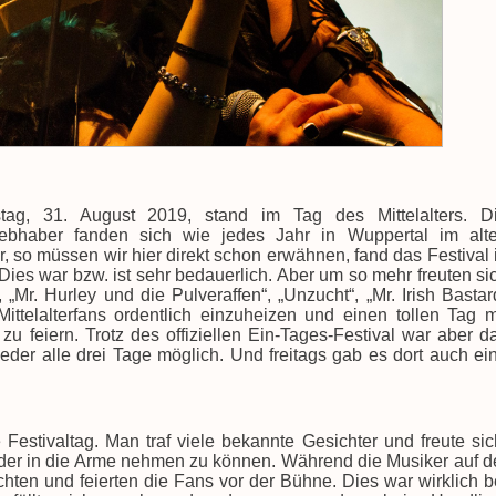
ag, 31. August 2019, stand im Tag des Mittelalters. D
ebhaber fanden sich wie jedes Jahr in Wuppertal im alt
er, so müssen wir hier direkt schon erwähnen, fand das Festival 
Dies war bzw. ist sehr bedauerlich. Aber um so mehr freuten si
„Mr. Hurley und die Pulveraffen“, „Unzucht“, „Mr. Irish Bastar
ttelalterfans ordentlich einzuheizen und einen tollen Tag m
zu feiern. Trotz des offiziellen Ein-Tages-Festival war aber d
der alle drei Tage möglich. Und freitags gab es dort auch ei
Festivaltag. Man traf viele bekannte Gesichter und freute sic
ieder in die Arme nehmen zu können. Während die Musiker auf d
chten und feierten die Fans vor der Bühne. Dies war wirklich b