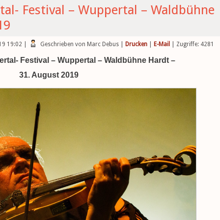
rtal- Festival – Wuppertal – Waldbühne
19
019 19:02
|
Geschrieben von Marc Debus
|
Drucken
|
E-Mail
| Zugriffe: 4281
uertal- Festival – Wuppertal – Waldbühne Hardt –
31. August 2019