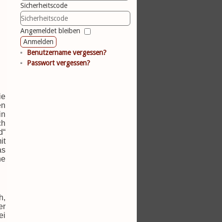
Sicherheitscode
Angemeldet bleiben
Anmelden
Benutzername vergessen?
Passwort vergessen?
ie
en
in
ch
d“
it
as
ne
h,
er
ei