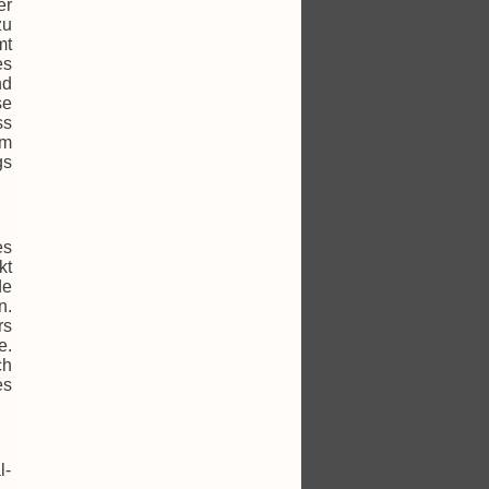
er
zu
mt
es
nd
se
ss
im
gs
es
kt
de
n.
rs
e.
ch
es
l-