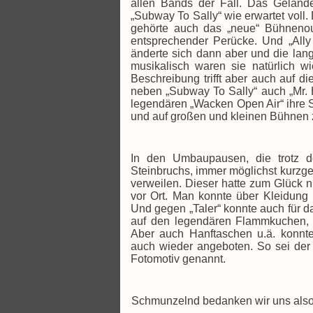
allen Bands der Fall. Das Geländ
„Subway To Sally“ wie erwartet voll
gehörte auch das „neue“ Bühnenou
entsprechender Perücke. Und „Ally 
änderte sich dann aber und die lan
musikalisch waren sie natürlich wi
Beschreibung trifft aber auch auf 
neben „Subway To Sally“ auch „Mr. 
legendären „Wacken Open Air“ ihre S
und auf großen und kleinen Bühnen z
In den Umbaupausen, die trotz de
Steinbruchs, immer möglichst kurzge
verweilen. Dieser hatte zum Glück n
vor Ort. Man konnte über Kleidung 
Und gegen „Taler“ konnte auch für d
auf den legendären Flammkuchen, 
Aber auch Hanftaschen u.ä. konnt
auch wieder angeboten. So sei der 
Fotomotiv genannt.
Schmunzelnd bedanken wir uns also 