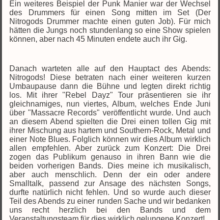
Ein weiteres Beispiel der Punk Manier war der Wechsel
des Drummers für einen Song mitten im Set (Der
Nitrogods Drummer machte einen guten Job). Für mich
hätten die Jungs noch stundenlang so eine Show spielen
können, aber nach 45 Minuten endete auch ihr Gig.
Danach warteten alle auf den Hauptact des Abends:
Nitrogods! Diese betraten nach einer weiteren kurzen
Umbaupause dann die Bühne und legten direkt richtig
los. Mit ihrer "Rebel Dayz" Tour präsentieren sie ihr
gleichnamiges, nun viertes, Album, welches Ende Juni
über "Massacre Records" veröffentlicht wurde. Und auch
an diesem Abend spielten die Drei einen tollen Gig mit
ihrer Mischung aus hartem und Southern-Rock, Metal und
einer Note Blues. Folglich können wir dies Album wirklich
allen empfehlen. Aber zurück zum Konzert: Die Drei
zogen das Publikum genauso in ihren Bann wie die
beiden vorherigen Bands. Dies meine ich musikalisch,
aber auch menschlich. Denn der ein oder andere
Smalltalk, passend zur Ansage des nächsten Songs,
durfte natürlich nicht fehlen. Und so wurde auch dieser
Teil des Abends zu einer runden Sache und wir bedanken
uns recht herzlich bei den Bands und dem
Veranstaltungsteam für dies wirklich gelungene Konzert!