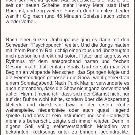
seit der neuen Scheibe mehr Heavy Metal statt Hard
Rock ist, und zog weitere Fans in den Complex. Leider
war ihr Gig nach rund 45 Minuten Spielzeit auch schon
wieder vorbei.
Nach einer kurzen Umbaupause ging es dann mit den
Schweden "Psychopunch" weiter. Und die Jungs hauten
mit ihrem Punk 'n' Roll richtig einen raus und überzeugten
mich persönlich direkt und sofort. Flotter und aggressiver
Rythmus mit dem entsprechend harten und frechen
Gesang macht halt einfach Spaß. Und so sah man von
Beginn an wippende Menschen, das Springen folgte und
die Feierfreudigen genossen die Show, wohl gemerkt an
einem Sonntagabend. Nach Punk Manier verwunderte es
auch niemanden, dass die Show nicht ganz konventionell
ablief. Hiermit meine ich, dass sich der Gitarrist nicht nur
auf der Bühne wohl fühlte, sondern über die Absperrung
kletterte und direkt vor bzw. in der ersten Reihe
weiterspielte, niederkniete oder auch quasi liegend
spielte. Und dass er sein Instrument und sein Handwerk
mehr als beherrscht, zeigte sich immer wieder. Denn in
eigene Soli völlig selbstverständlich Melodien von
bekannten Rocksongs unter zu bringen, beeindruckte.