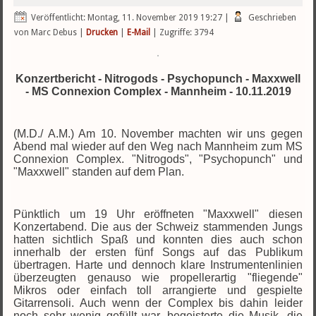
Veröffentlicht: Montag, 11. November 2019 19:27
|
Geschrieben
von Marc Debus
|
Drucken
|
E-Mail
| Zugriffe: 3794
Konzertbericht - Nitrogods - Psychopunch - Maxxwell
- MS Connexion Complex - Mannheim - 10.11.2019
(M.D./ A.M.) Am 10. November machten wir uns gegen
Abend mal wieder auf den Weg nach Mannheim zum MS
Connexion Complex. "Nitrogods", "Psychopunch" und
"Maxxwell" standen auf dem Plan.
Pünktlich um 19 Uhr eröffneten "Maxxwell" diesen
Konzertabend. Die aus der Schweiz stammenden Jungs
hatten sichtlich Spaß und konnten dies auch schon
innerhalb der ersten fünf Songs auf das Publikum
übertragen. Harte und dennoch klare Instrumentenlinien
überzeugten genauso wie propellerartig "fliegende"
Mikros oder einfach toll arrangierte und gespielte
Gitarrensoli. Auch wenn der Complex bis dahin leider
noch sehr wenig gefüllt war, begeisterte die Musik, die