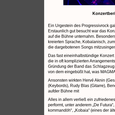
Konzertber
Ein Urgestein des Progressivrock gab
Erstaunlich gut besucht war das Konze
auf die Bühne unternahm. Besonders i
kreierten Sprache,
Kobaïanisch, zum 
die dargebotenen Songs mitzusinge
Das fast eineinhalbstündige Konzert
die in oft komplizierten Arrangement
Gründung der Band das Schlagzeug spi
von dem eingebüßt hat, was MAGMA 
Ansonsten wirkten Hervé Aknin (Gesa
(Keybords), Rudy Blas (Gitarre), Ben
aufder Bühne mit
Alles in allem verließ ein zufriedene
performt, unter anderem „De Futura“,
kommandöh“, „Kobaia“ (eines der ält