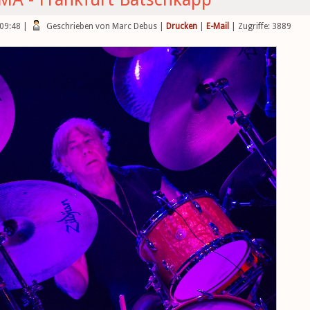
 09:48
|
Geschrieben von Marc Debus
|
Drucken
|
E-Mail
| Zugriffe: 3889