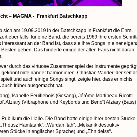
icht – MAGMA - Frankfurt Batschkapp
 sich am 19.09.2019 in der Batschkapp in Frankfurt die Ehre.
rt ebenfalls, für eine Band, die bereits 1969 ihre ersten Schrit
nteressant an der Band ist, dass sie ihre Songs in einer eigen
Besten geben. Das hinderte einige der alten Fans nicht daran,
n.
 war durch das virtuose Zusammenspiel der Instrumente geprägt
s gekonnt miteinander harmonieren. Christian Vander, der seit d
elt und auch einige Songs singt, zeigte hier, dass er nichts
auch früher ausgemacht hat.
ng), Isabelle Feuillebois (Gesang),
Jérôme Martineau-Ricotti
oît Alziary (Vibraphone und Keybords und Benoît Alziary (Bass)
s Publikum die Halle. Die Band hatte einige ihrer besten Stücke
 „Theusz Hamtaahk“, „Wurdah Itah“, „Mekanik destruktiv
eren Stücke in englischer Sprache) und „Ehn deiss“.