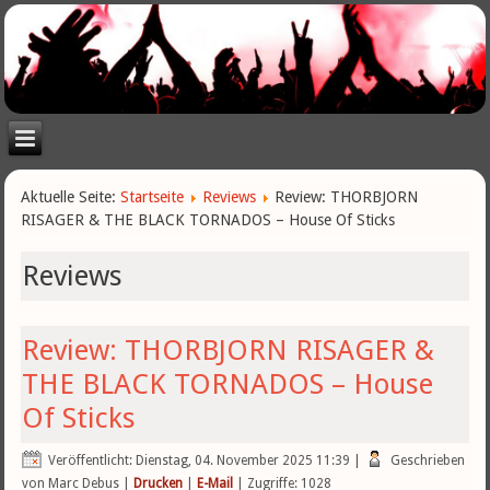
Aktuelle Seite:
Startseite
Reviews
Review: THORBJORN
RISAGER & THE BLACK TORNADOS – House Of Sticks
Reviews
Review: THORBJORN RISAGER &
THE BLACK TORNADOS – House
Of Sticks
Veröffentlicht: Dienstag, 04. November 2025 11:39
|
Geschrieben
von Marc Debus
|
Drucken
|
E-Mail
| Zugriffe: 1028