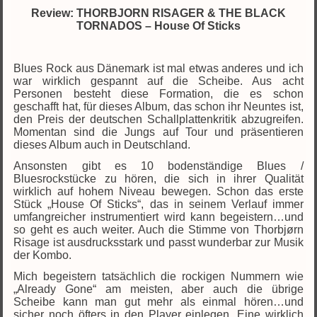
Review: THORBJORN RISAGER & THE BLACK
TORNADOS – House Of Sticks
Blues Rock aus Dänemark ist mal etwas anderes und ich
war wirklich gespannt auf die Scheibe. Aus acht
Personen besteht diese Formation, die es schon
geschafft hat, für dieses Album, das schon ihr Neuntes ist,
den Preis der deutschen Schallplattenkritik abzugreifen.
Momentan sind die Jungs auf Tour und präsentieren
dieses Album auch in Deutschland.
Ansonsten gibt es 10 bodenständige Blues /
Bluesrockstücke zu hören, die sich in ihrer Qualität
wirklich auf hohem Niveau bewegen. Schon das erste
Stück „House Of Sticks“, das in seinem Verlauf immer
umfangreicher instrumentiert wird kann begeistern…und
so geht es auch weiter. Auch die Stimme von Thorbjørn
Risage ist ausdrucksstark und passt wunderbar zur Musik
der Kombo.
Mich begeistern tatsächlich die rockigen Nummern wie
„Already Gone“ am meisten, aber auch die übrige
Scheibe kann man gut mehr als einmal hören…und
sicher noch öfters in den Player einlegen. Eine wirklich