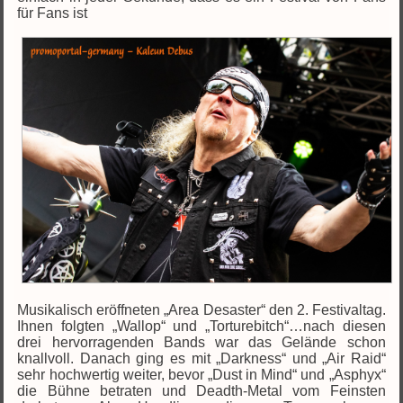
für Fans ist
Musikalisch eröffneten „Area Desaster“ den 2. Festivaltag.
Ihnen folgten „Wallop“ und „Torturebitch“…nach diesen
drei hervorragenden Bands war das Gelände schon
knallvoll. Danach ging es mit „Darkness“ und „Air Raid“
sehr hochwertig weiter, bevor „Dust in Mind“ und „Asphyx“
die Bühne betraten und Deadth-Metal vom Feinsten