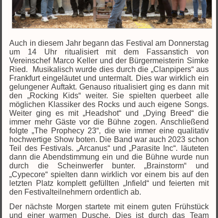
Auch in diesem Jahr begann das Festival am Donnerstag
um 14 Uhr ritualisiert mit dem Fassanstich von
Vereinschef Marco Keller und der Bürgermeisterin Simke
Ried.
Musikalisch wurde dies durch die „Clanpipers“ aus
Frankfurt eingeläutet und untermalt. Dies war wirklich ein
gelungener Auftakt. Genauso ritualisiert ging es dann mit
den „Rocking Kids“ weiter. Sie spielten querbeet alle
möglichen Klassiker des Rocks und auch eigene Songs.
Weiter ging es mit „Headshot“ und „Dying Breed“ die
immer mehr Gäste vor die Bühne zogen. Anschließend
folgte „The Prophecy 23“, die wie immer eine qualitativ
hochwertige Show boten. Die Band war auch 2023 schon
Teil des Festivals. „Arcanus“ und „Parasite Inc“. läuteten
dann die Abendstimmung ein und die Bühne wurde nun
durch die Scheinwerfer bunter. „Brainstorm“ und
„Cypecore“ spielten dann wirklich vor einem bis auf den
letzten Platz komplett gefüllten „Infield“ und feierten mit
den Festivalteilnehmern ordentlich ab.
Der nächste Morgen startete mit einem guten Frühstück
und einer warmen Dusche. Dies ist durch das Team