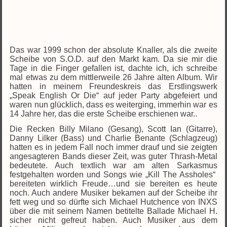
Das war 1999 schon der absolute Knaller, als die zweite
Scheibe von S.O.D. auf den Markt kam. Da sie mir die
Tage in die Finger gefallen ist, dachte ich, ich schreibe
mal etwas zu dem mittlerweile 26 Jahre alten Album. Wir
hatten in meinem Freundeskreis das Erstlingswerk
„Speak English Or Die“ auf jeder Party abgefeiert und
waren nun glücklich, dass es weiterging, immerhin war es
14 Jahre her, das die erste Scheibe erschienen war..
Die Recken Billy Milano (Gesang), Scott Ian (Gitarre),
Danny Lilker (Bass) und Charlie Benante (Schlagzeug)
hatten es in jedem Fall noch immer drauf und sie zeigten
angesagteren Bands dieser Zeit, was guter Thrash-Metal
bedeutete. Auch textlich war am alten Sarkasmus
festgehalten worden und Songs wie „Kill The Assholes“
bereiteten wirklich Freude…und sie bereiten es heute
noch. Auch andere Musiker bekamen auf der Scheibe ihr
fett weg und so dürfte sich Michael Hutchence von INXS
über die mit seinem Namen betitelte Ballade Michael H.
sicher nicht gefreut haben. Auch Musiker aus dem