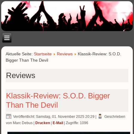
Aktuelle Seite:
Startseite
Reviews
Klassik-Review: S.O.D.
Bigger Than The Devil
Reviews
Klassik-Review: S.O.D. Bigger
Than The Devil
Veröffentlicht: Samstag, 01. November 2025 20:29
|
Geschrieben
von Marc Debus
|
Drucken
|
E-Mail
| Zugriffe: 1096