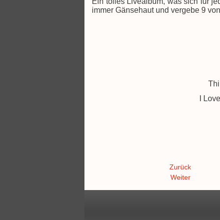
Ein tolles Livealbum, was sich für 
immer Gänsehaut und vergebe 9 von 1
Thi
I Lov
Zurück
Weiter