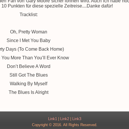
jeden Fan von Gary Moore sicher lohnen wird. Auch ich habe no
0 Punkten für diese spezielle Zeitreise....Danke dafür!
Tracklist:
Oh, Pretty Woman
Since I Met You Baby
rty Days (To Come Back Home)
e You More Than You’ll Ever Know
Don’t Believe A Word
Still Got The Blues
Walking By Myself
The Blues Is Alright
Link1
|
Link2
|
Link3
Copyright © 2016. All Rights Reserved.