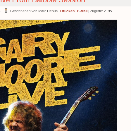
6
|
Geschrieben von Marc Debus
|
Drucken
|
E-Mail
| Zugriffe: 2195