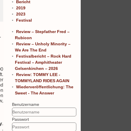
Bericht
2019
2023
Festival
Review – Stepfather Fred –
r
Rubicon
Review – Unholy Minority –
We Are The End
Festivalbericht – Rock Hard
Festival – Amphitheater
Gelsenkirchen – 2026
00
t.
Review: TOMMY LEE -
er
TOMMYLAND RIDES AGAIN
nd
Wiederveröffentlichung: The
en
Sweet - The Answer
en
w,
Benutzername
Passwort
y
.
 .