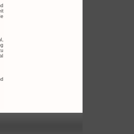
nd
it
ie
l,
ng
zu
al
nd