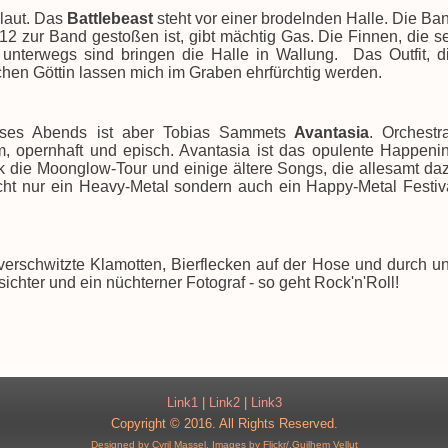
 laut. Das
Battlebeast
steht vor einer brodelnden Halle. Die Ba
2 zur Band gestoßen ist, gibt mächtig Gas. Die Finnen, die se
 unterwegs sind bringen die Halle in Wallung.
Das Outfit, d
hen Göttin lassen mich im Graben ehrfürchtig werden.
eses Abends ist aber Tobias Sammets
Avantasia
. Orchestra
, opernhaft und episch. Avantasia ist das opulente Happeni
 die Moonglow-Tour und einige ältere Songs, die allesamt da
ht nur ein Heavy-Metal sondern auch ein Happy-Metal Festiv
erschwitzte Klamotten, Bierflecken auf der Hose und durch u
ichter und ein nüchterner Fotograf - so geht Rock'n'Roll!
Link1
|
Link2
|
Link3
Copyright © 2016. All Rights Reserved.
Designed by Cyril Massel.
Images by Flickr/,Guilhem Vellut