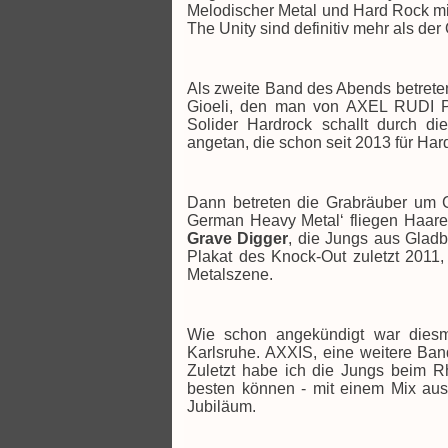
Melodischer Metal und Hard Rock mi
The Unity sind definitiv mehr als der
Als zweite Band des Abends betret
Gioeli, den man von AXEL RUDI PE
Solider Hardrock schallt durch di
angetan, die schon seit 2013 für Har
Dann betreten die Grabräuber um C
German Heavy Metal‘ fliegen Haare,
Grave Digger
, die Jungs aus Gladb
Plakat des Knock-Out zuletzt 2011,
Metalszene.
Wie schon angekündigt war dies
Karlsruhe. AXXIS, eine weitere Ba
Zuletzt habe ich die Jungs beim 
besten können - mit einem Mix aus 
Jubiläum.