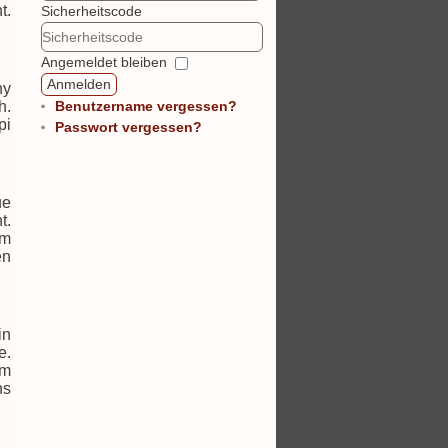
t.
Sicherheitscode
Angemeldet bleiben
Anmelden
ny
h.
Benutzername vergessen?
pi
Passwort vergessen?
ue
t.
em
en
in
e.
am
ns