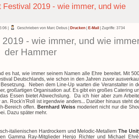
 Festival 2019 - wie immer, und wie
16:06
|
Geschrieben von Marc Debus
|
Drucken
|
E-Mail
| Zugriffe: 3734
l 2019 - wie immer, und wie imme
der Hammer
nd es hat, wie immer seinem Namen alle Ehre bereitet. Mit 50
stival Deutschlands, wie schon in den Jahren zuvor ausverkauf
 Besetzung.
Neben dem Line-Up warten die Veranstalter in d
r, großartigen Organisation auf. Es gibt ein großes Catering u
t, das Essen bietet Abwechslung.
Da ich hier aber zum Arbeit
an. Rock'n'Roll ist irgendwie anders... Darüber hinaus steht d
ch-Bereich offen.
Bernhard Weiss
moderiert nicht nur die Sho
ei. Dazu später mehr.
tsch-italienischen Hardrockern und Melodic-Metallern
The Unit
en Gamma Ray-Mitglieder Henjo Richter und Michael Ehrè