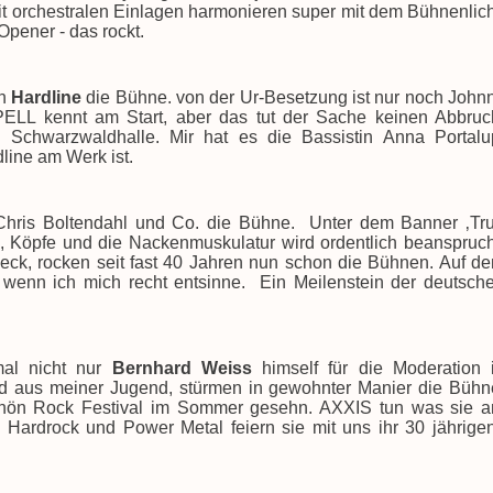
t orchestralen Einlagen harmonieren super mit dem Bühnenlich
 Opener - das rockt.
en
Hardline
die Bühne. von der Ur-Besetzung ist nur noch John
LL kennt am Start, aber das tut der Sache keinen Abbruc
e Schwarzwaldhalle. Mir hat es die Bassistin Anna Portalu
dline am Werk ist.
hris Boltendahl und Co. die Bühne.
Unter dem Banner ‚Tr
 Köpfe und die Nackenmuskulatur wird ordentlich beanspruch
eck, rocken seit fast 40 Jahren nun schon die Bühnen. Auf d
 wenn ich mich recht entsinne.
Ein Meilenstein der deutsch
mal nicht nur
Bernhard Weiss
himself für die Moderation 
nd aus meiner Jugend, stürmen in gewohnter Manier die Bühn
Rhön Rock Festival im Sommer gesehn. AXXIS tun was sie 
Hardrock und Power Metal feiern sie mit uns ihr 30 jährige